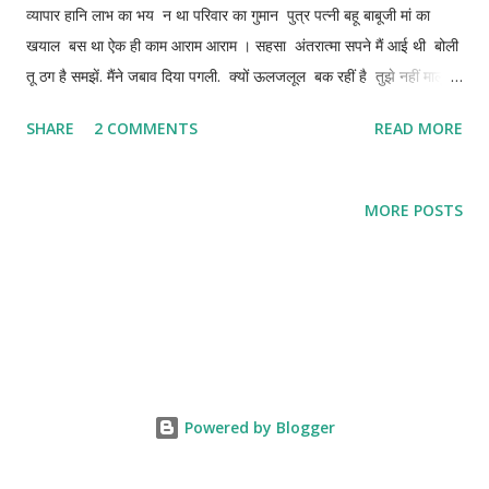
व्यापार हानि लाभ का भय न था परिवार का गुमान पुत्र पत्नी बहू बाबूजी मां का
खयाल बस था ऐक ही काम आराम आराम । सहसा अंतरात्मा सपने मैं आई थी बोली
तू ठग है समझें. मैंने जबाव दिया पगली. क्यों ऊलजलूल बक रहीं है तुझे नहीं मालूम
कि तू ही तो मेरे अंदर हैं वह मुस्कुराई बोली पगले मै देती हूँ ऊतर मैं हू परमात्मा का
SHARE
2 COMMENTS
READ MORE
अंश कुछ ही छणिक मैं आती हूँ तुझे नहीं मालूम मैं हूँ परमात्मा का अंश प़तिबंम मुझसे
रहां नहीं गया पलट कर कहाँ अरे बावली क्यों भूल जाती मैं भी तो हूँ परमेश्वर का
परमाणु ऊन्हीने तो मेरी देह मैं अपना अणु दान किया है. जिसे कहते हैं प्राण जिसका
MORE POSTS
घर हैं हाढ मांस. हडडिया कि है नीवं. पवन पानी से अन्य से बना हुआ है घर.
मांसपेशियों का है परकोटा शिर को कहते है ब्रह्मरंध जहां रहता हूँ मैं फिर बीचोबीच
है मेरा सेनापति जिसे कहते है ह़दय जो...
Powered by Blogger