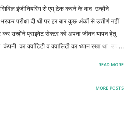
सिविल इंजीनियरिंग से एम् टेक करने के बाद उन्होंने
रकर परीक्षा दी थी पर हर बार कुछ अंकों से उत्तीर्ण नहीं
कर उन्होंने प्राइवेट सेक्टर को अपना जीवन यापन हेतु
ंपनी का क्वांटिटी व क्वालिटी का ध्यान रखा था उच्च
र तरक्की दे कर प्रोजेक्ट मैनेजर के पद पर आसीन कर दिया
READ MORE
ही महामारी ने एक ही झटके से तहस नहस कर दिया था ।
ं ले लिया था ह उनके इलाज पर वहुत खर्च हो गया था फिर भी
MORE POSTS
िर अपने परिवार का सारा भरण पोषण उनके कंधे पर था जैसे
ीस ,कार कि इ एम आई ,घर कि भी एम आई , आदि कर्ज पर
े वाले ही समझ सकते हैं ऐसी ही मुश्किल परिस्थितियों में