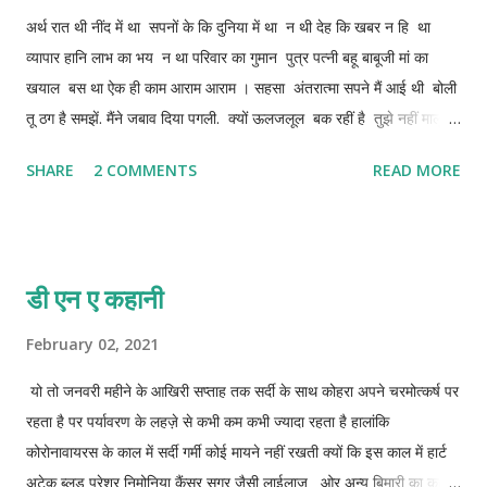
अर्थ रात थी नींद में था सपनों के कि दुनिया में था न थी देह कि खबर न हि था
कभी टोकती तब यू कहकर टरका देते कि बस अब आख़री साल ...
व्यापार हानि लाभ का भय न था परिवार का गुमान पुत्र पत्नी बहू बाबूजी मां का
खयाल बस था ऐक ही काम आराम आराम । सहसा अंतरात्मा सपने मैं आई थी बोली
तू ठग है समझें. मैंने जबाव दिया पगली. क्यों ऊलजलूल बक रहीं है तुझे नहीं मालूम
कि तू ही तो मेरे अंदर हैं वह मुस्कुराई बोली पगले मै देती हूँ ऊतर मैं हू परमात्मा का
SHARE
2 COMMENTS
READ MORE
अंश कुछ ही छणिक मैं आती हूँ तुझे नहीं मालूम मैं हूँ परमात्मा का अंश प़तिबंम मुझसे
रहां नहीं गया पलट कर कहाँ अरे बावली क्यों भूल जाती मैं भी तो हूँ परमेश्वर का
परमाणु ऊन्हीने तो मेरी देह मैं अपना अणु दान किया है. जिसे कहते हैं प्राण जिसका
घर हैं हाढ मांस. हडडिया कि है नीवं. पवन पानी से अन्य से बना हुआ है घर.
डी एन ए कहानी
मांसपेशियों का है परकोटा शिर को कहते है ब्रह्मरंध जहां रहता हूँ मैं फिर बीचोबीच
है मेरा सेनापति जिसे कहते है ह़दय जो...
February 02, 2021
यो तो जनवरी महीने के आखिरी सप्ताह तक सर्दी के साथ कोहरा अपने चरमोत्कर्ष पर
रहता है पर पर्यावरण के लहज़े से कभी कम कभी ज्यादा रहता है हालांकि
कोरोनावायरस के काल में सर्दी गर्मी कोई मायने नहीं रखती क्यों कि इस काल में हार्ट
अटेक ब्लड प्रेशर निमोनिया कैंसर सुगर जैसी लाईलाज ओर अन्य बिमारी का कहीं