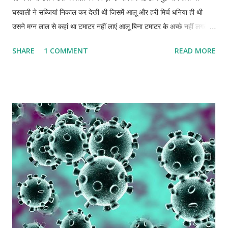
घरवाली ने सब्जियां निकाल कर देखी थी जिसमें आलू और हरी मिर्च धनिया ही थी
उसने मग्न लाल से कहां था टमाटर नहीं लाएं आलू बिना टमाटर के अच्छे नहीं लगते हैं
टमाटर से स्वाद बढ़ जाता है । टमाटर बहुत ही महंगे हैं कमला अस्सी रुपए किलो
SHARE
1 COMMENT
READ MORE
खरीदने कि हिम्मत ही नहीं पड़ती है ऐसा करो आलू को उबालकर हरी मिर्च धनिया
नमक कि चटनी बना दें स्वाद अपने आप ही बड़ जाएगा मग्न लाल ने प्रतिउत्तर में
कहा था । कमला :- सब्जी वाला तेल खत्म हो गया था दुकान पर लेने गई थी पोने दो
सो रुपए दाम एक किलो का था में एक पांव लेकर आ गई कितना दिन चलेगा वह अपनी
ही धुन में बड़बड़ाने लगी थी । मग्न लाल:- मुंह में कुल्ला करते हुए कमला महंगाई दिन
पर दिन अमरबेल कि तरह पनप रही हैं यह हमारे जैसे कमजोर वृक्ष को कभी भी हरा
भरा नहीं होनी देगी उसने दार्शनिक लहज़े से अपना तर्क दिया था । मग्न लाल दिहाड़ी
मजदूर था सारे दिन पसीना वहां कर तीन सो रूपए ही कमा पाता था पहले कमला भी
काम पर जाती ...