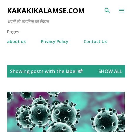
Skip to main content
KAKAKIKALAMSE.COM
अपनी सी कहानियां का पिटारा
Pages
about us
Privacy Policy
Contact Us
P
Showing posts with the label
को
SHOW ALL
o
s
t
s