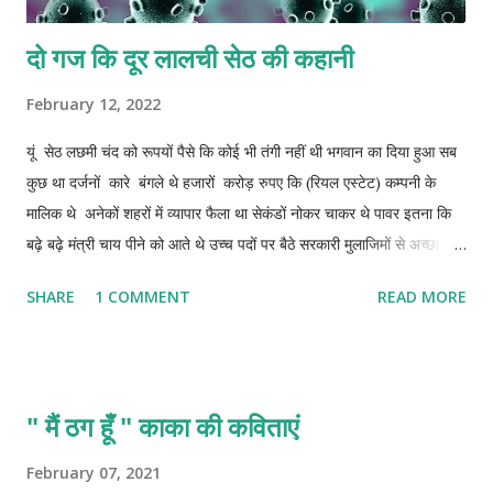
दो गज कि दूर लालची सेठ की कहानी
February 12, 2022
यूं सेठ लछमी चंद को रूपयों पैसे कि कोई भी तंगी नहीं थी भगवान का दिया हुआ सब
कुछ था दर्जनों कारे बंगले थे हजारों करोड़ रुपए कि (रियल एस्टेट) कम्पनी के
मालिक थे अनेकों शहरों में व्यापार फैला था सेकंडों नोकर चाकर थे पावर इतना कि
बढ़े बढ़े मंत्री चाय पीने को आते थे उच्च पदों पर बैठे सरकारी मुलाजिमों से अच्छा
यराना था ऐक फ़ोन पर फाइलों में साइन करा लेने का अधिकार रखते थे वो बात अलग
SHARE
1 COMMENT
READ MORE
थी कि सेठ समय समय पर अपनी यारी नोटों के बंडल भेंट रूप में देकर निभाते रहते
थे खैर पैसे से कैसे पैसे बनाए जाते थे उन्हें हर गुर बखूबी आता था सेठ जी कि उम्र
लगभग साठ साल के आसपास कनपटी पर सफेद बाल थुलथुल शरीर गोरे चिट्टे मध्यम
कद चेहरे पर तेज पर शरीर में बहुत सारी बिमारियों ने बसेरा कर रखा था जैसे शुगर
" मैं ठग हूँ " काका की कविताएं
ब्लेड प्रेशर गैस आदि आदि फिर भी दिन भर भागदौड़ कर रात्रि दो बजे तक हिसाब
किताब में ऊलछे रहते थे यू तो एकाउंट को सम्हालने वाले सी ऐ भी थे पर उनके ही
February 07, 2021
हिसाब किताब को चेक करते थे विश्वास अपने रोम पर भी नहीं था अर्धांगिनी कभी