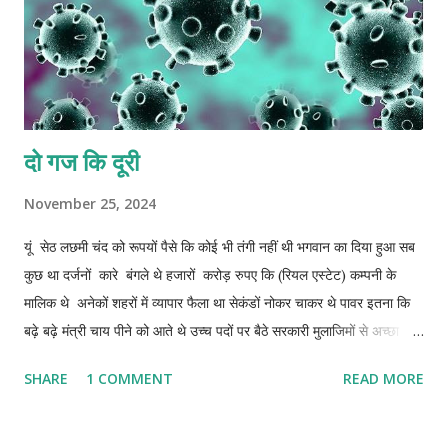
दो गज कि दूरी
November 25, 2024
यूं सेठ लछमी चंद को रूपयों पैसे कि कोई भी तंगी नहीं थी भगवान का दिया हुआ सब
कुछ था दर्जनों कारे बंगले थे हजारों करोड़ रुपए कि (रियल एस्टेट) कम्पनी के
मालिक थे अनेकों शहरों में व्यापार फैला था सेकंडों नोकर चाकर थे पावर इतना कि
बढ़े बढ़े मंत्री चाय पीने को आते थे उच्च पदों पर बैठे सरकारी मुलाजिमों से अच्छा
यराना था ऐक फ़ोन पर फाइलों में साइन करा लेने का अधिकार रखते थे वो बात अलग
SHARE
1 COMMENT
READ MORE
थी कि सेठ समय समय पर अपनी यारी नोटों के बंडल भेंट रूप में देकर निभाते रहते
थे खैर पैसे से कैसे पैसे बनाए जाते थे उन्हें हर गुर बखूबी आता था सेठ जी कि उम्र
लगभग साठ साल के आसपास कनपटी पर सफेद बाल थुलथुल शरीर गोरे चिट्टे मध्यम