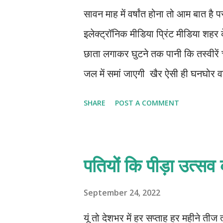
सावन माह में वर्षांत होना तो आम बात है 
इलेक्ट्रॉनिक मीडिया प्रिंट मीडिया शहर
छाता लगाकर घुटने तक पानी कि तस्वीरें
जल में समां जाएगी खैर ऐसी ही घनघोर वा
पास कुर्सी पर बैठी हुई पति का आने का 
SHARE
POST A COMMENT
रहीं थीं अर्ध रात्रि हो गई थी साढ़े बारह 
विचार पनप रहे थे कहीं कोई दुर्घटना नही
तभी दूर कार कि हैडलाइट कि रोशनी दिखा
पतियों कि पीड़ा उत्सव
उसे तसल्ली हुई थी ज़रूर गौरव ही आ रहे
से आंगतुक को देखा था फिर दरवाजा खोला 
September 24, 2022
दोनों नथुनों से सिगरेट शराब कि मिली
यूं तो देशभर में हर सप्ताह हर महीने त