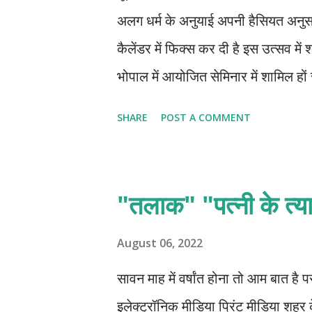
फि...
अलग धर्म के अनुयाई अपनी हैसियत अनुसा
कैलेंडर में फिक्स कर दी है इस उत्सव मे
भोपाल में आयोजित सेमिनार में शामिल हों रहें
फिर तलाक लेने के लिए के लिए अदालत में 
SHARE
POST A COMMENT
धनराशि देकर तलाक मिला उस विषय पर व्
पत्नियों कि बेवफाई को साझा कर अपने दु
उल्लास से तलाक शुदा पुरुष इकठ्ठा हो रहें 
"तलाक" "पत्नी के त्य
विशेषज्ञ थें अखबारों में उनके विज्ञापन
का रहता था परेशान गुप्त योन रोगी का
August 06, 2022
मेरे इलाज़ से पाएं घोड़े जैसी ताकत बिना
सावन माह में वर्षांत होना तो आम बात है 
इलेक्ट्रॉनिक मीडिया प्रिंट मीडिया शहर