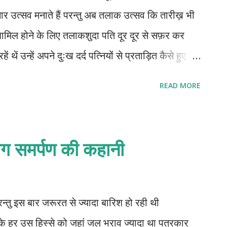
र उत्सव मनाते हैं परन्तु अब तलाक उत्सव कि तारीख़ भी
ं शामिल होने के लिए तलाकशुदा पति दूर दूर से सफ़र कर
 थें उन्हें अपने दुःख दर्द पत्नियों से प्रताड़ित कैसे हुए
कितने चक्कर लगाने पड़े कैसे कैसे तर्क वितर्क हुए कितनी
READ MORE
याख्यान देने का भरपूर अवसर था या फिर एक दूसरे को
ःख व्यक्त करने का मौका था तभी तो तलाक उत्सव में हर्ष
थें । मिस्टर सुनील कुमार माथुर देश के जानें मानें गुप्त रोग
ाग समर्पण की कहानी
 अक्सर पड़ने को मिल जाते थे जिसका शीर्षक कुछ इस प्रकार
 चमत्कारिक इलाज आइए मिलिए आपका नाम गुप्त रखा जाएगा
 रुके थके विवाहित जीवन का आनंद पाएं आपका पार्ट...
परन्तु इस बार जरूरत से ज्यादा बारिश हो रही थी
 के हर उस हिस्से को जहां जल भराव ज्यादा था पत्रकार