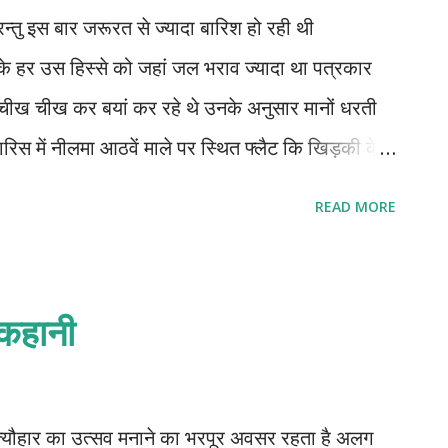
परन्तु इस बार जरूरत से ज्यादा बारिश हो रही थी
 के हर उस हिस्से को जहां जल भराव ज्यादा था पत्रकार
 चीख चीख कर बयां कर रहे थे उनके अनुसार मानों धरती
रिस में नीलमा आठवें माले पर स्थित फ्लैट कि खिड़की के
इंतजार कर रही थी वह बार बार दीवाल घड़ी पर नज़र डाल
READ MORE
बज रहे थे परन्तु अभी तक नहीं आएं थें मन में नाना प्रकार के
ं ऐसा नहीं सोचते पर फोन भी तो नहीं उठाते अब क्या करूं
ई दी थी थोड़ी देर बाद कार गेट के अंदर पहुंच गई थी अब
 कहानी
ं होंगे । डोरबेल कि घंटी बजी थी उसने डोरबेल के आइ सीसे
था आंगतुक के हल्के हल्के कदम लड़खड़ा रहें थें नाक के
 जुली गंध आ रही थी आंगतुक सोफे पर बैठ गए थे । आप आज
ीज त्यौहार का उत्सव मनाने का भरपूर अवसर रहता है अलग