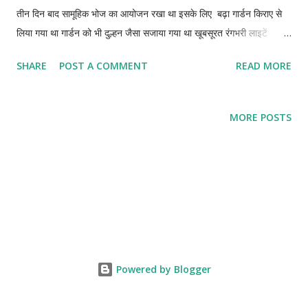
तीन दिन बाद सामूहिक भोज का आयोजन रखा था इसके लिए बढ़ा गार्डन किराए से
लिया गया था गार्डन को भी दुल्हन जैसा सजाया गया था खूबसूरत रंगभरी लाइटें
आसमान के तारों जैसी झिलमिला रही थी एक और विशाल स्टेज तैयार किया गया था
SHARE
POST A COMMENT
READ MORE
सिंहासन पर दूल्हा दुल्हन बैठे हुए थे लोग रिश्तेदार आ आ कर आर्शीवाद गिफ्ट दें रहें
सभी को कवरेज करने के लिए ड्रोन कैमरा हर एंगल से फोटो विडियो बना रहा था मेन
गेट पर शहनाई वादन हो रहा था दूसरी ओर डीजे पर फिल्मी गाना लो में चली अपने
MORE POSTS
देवर कि बरात लेकर में चलीं उस धुन पर बढ़ी बहू दुल्हे को स्टेज से नीचे लाकर डांस
कर रही थी दर्शक मोबाइल फोन से विडीयो बना रहे हैं मेहमान तारीफों के पुल बांधे जा
रहे थे बाहर सिक्योरिटी गार्ड बिसल बजाकर गाडियां पार्क करा रहे थें । चूंकि बफर
सिस्टम चल रहा था मेहमान हाथ में कटोरी प्लेट लै लें कर मनपसंद पकवान परोश
परोश कर खा रहे थे कुछ मिठाइयां कि तारीफ़ कर रहे थे तब वहीं कुछ लोग आलोचना
कुछ...
Powered by Blogger