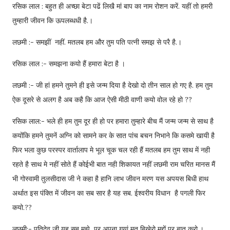
रसिक लाल : बहुत ही अच्छा बेटा पढें लिखै मां बाप का नाम रोशन करें. यहीं तो हमरी
तुम्हारी जीवन कि ऊपलब्धधी है.।
लछमी :- समझीं नहीं. मतलब हम और तुम पति पत्नी समझ से परै है.।
रसिक लाल :- समझना कयो हैं हमारा बेटा है ।
लछमी :- जी हां हमने तुमने ही इसे जन्म दिया है देखो दो तीन साल हो गए है. हम तुम
ऐक दूसरे से अलग है अब कहै कि आज ऐसी मीठी वाणी कयो वोल रहे हो ??
रसिक लाल:- भले ही हम तुम दूर ही हो पर हमारा तुम्हारे बीच मैं जन्म जन्म से साथ है
कयोंकि हमने तुमनें अग्नि को सामने कर के सात पांच बचन निभाने कि कसमे खायी है
फिर भला कुछ परस्पर वार्तालाप मे भूल चूक चल रही हैं मतलब हम तुम साथ में नही
रहते है साथ मे नहीं सोते हैं कोईभी बात नही शिकायत नहीं लछमी राम चरित मानस मैं
भी गोस्वामी तुलसीदास जी ने कहा है हानि लाभ जीवन मरण यस अपयस बिधी हाथ
अर्थात इस पंक्ति में जीवन का सब सार है यह सब. ईश्वरीय विधान है पगली फिर
कयो.??
लछमी:- पतिदेव जी यह सब मुझे पर अपना गयां मत बिखेरो मुद्दों पर बात करो.।