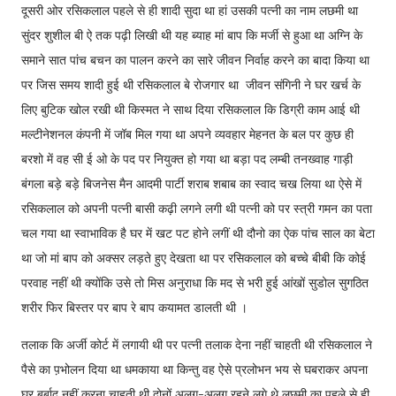
दूसरी ओर रसिकलाल पहले से ही शादी सुदा था हां उसकी पत्नी का नाम लछमी था
सुंदर शुशील बी ऐ तक पढ़ी लिखी थी यह ब्याह मां बाप कि मर्जी से हुआ था अग्नि के
समाने सात पांच बचन का पालन करने का सारे जीवन निर्वाह करने का बादा किया था
पर जिस समय शादी हुई थी रसिकलाल बे रोजगार था जीवन संगिनी ने घर खर्च के
लिए बुटिक खोल रखी थी किस्मत ने साथ दिया रसिकलाल कि डिग्री काम आई थी
मल्टीनेशनल कंपनी में जॉब मिल गया था अपने व्यवहार मेहनत के बल पर कुछ ही
बरशो में वह सी ई ओ के पद पर नियुक्त हो गया था बड़ा पद लम्बी तनख्वाह गाड़ी
बंगला बड़े बड़े बिजनेस मैन आदमी पार्टी शराब शबाब का स्वाद चख लिया था ऐसे में
रसिकलाल को अपनी पत्नी बासी कढ़ी लगने लगी थी पत्नी को पर स्त्री गमन का पता
चल गया था स्वाभाविक है घर में खट पट होने लगीं थी दौनो का ऐक पांच साल का बेटा
था जो मां बाप को अक्सर लड़ते हुए देखता था पर रसिकलाल को बच्चे बीबी कि कोई
परवाह नहीं थी क्योंकि उसे तो मिस अनुराधा कि मद से भरी हुई आंखों सुडोल सुगठित
शरीर फिर बिस्तर पर बाप रे बाप कयामत डालती थी ।
तलाक कि अर्जी कोर्ट में लगायी थी पर पत्नी तलाक देना नहीं चाहती थी रसिकलाल ने
पैसे का प़भोलन दिया था धमकाया था किन्तु वह ऐसे प्रलोभन भय से घबराकर अपना
घर बर्बाद नहीं करना चाहती थी दोनों अलग-अलग रहने लगे थे लछमी का पहले से ही