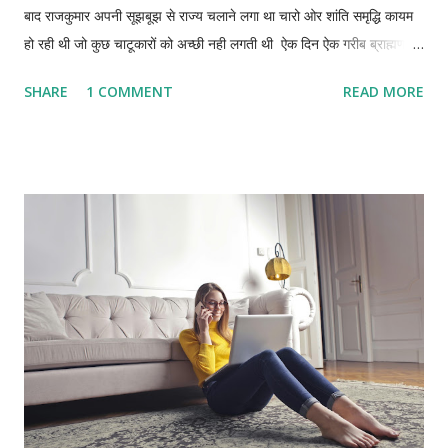
बाद राजकुमार अपनी सूझबूझ से राज्य चलाने लगा था चारो ओर शांति समृद्धि कायम
हो रही थी जो कुछ चाटूकारों को अच्छी नही लगती थी ऐक दिन ऐक गरीब ब्राह्मण
राज दरबार में आया था उसे अपनी पुत्री का विवाह करना जा चूकि गरीब होने के
SHARE
1 COMMENT
READ MORE
कारण धन नहीं था पत्नी के बार बार कहने पर वह आया था पर ब्राह्मण सिद्धांत का
पक्का था बिना कुछ दिए हुए भिक्षा भी नहीं लेता था खैर राज दरबार में ऊसका
यथोचित सत्कार किया गया था राजकुमार ने आने का कारण पूछा तब ब्राह्मण ने कहा
हे राजन मुझे अपनी कन्या का विवाह करना है मेरे पास धन की कमी है अतः मुझे
आपसे आर्थिक मदद चाहिए तब राजकुमार ने कहा हे ब्राह्मण आपके लिए रात को खोल
देता हूं आपको जितना भी लगे आप ले जा सकते हैं तब ब्राह्मण बोला नहीं नहीं राजन
मैं फ्री में किसी से दान भी नहीं लेता मैं आपको एक कागज दे रहा हूं वक्त आने पर इसे
पढ़िए गा बहुत काम आएगा खैर ब्राह्मण कागज दे कर धन लेकर अपने घर रवाना ह...