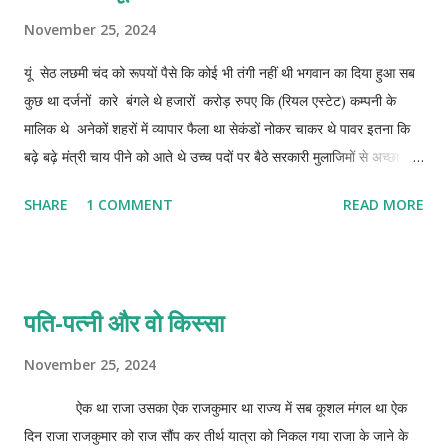
November 25, 2024
यूं सेठ लछमी चंद को रूपयों पैसे कि कोई भी तंगी नहीं थी भगवान का दिया हुआ सब
कुछ था दर्जनों कारे बंगले थे हजारों करोड़ रुपए कि (रियल एस्टेट) कम्पनी के
मालिक थे अनेकों शहरों में व्यापार फैला था सेकंडों नोकर चाकर थे पावर इतना कि
बढ़े बढ़े मंत्री चाय पीने को आते थे उच्च पदों पर बैठे सरकारी मुलाजिमों से अच्छा
यराना था ऐक फ़ोन पर फाइलों में साइन करा लेने का अधिकार रखते थे वो बात अलग
SHARE
1 COMMENT
READ MORE
थी कि सेठ समय समय पर अपनी यारी नोटों के बंडल भेंट रूप में देकर निभाते रहते
थे खैर पैसे से कैसे पैसे बनाए जाते थे उन्हें हर गुर बखूबी आता था सेठ जी कि उम्र
लगभग साठ साल के आसपास कनपटी पर सफेद बाल थुलथुल शरीर गोरे चिट्टे मध्यम
कद चेहरे पर तेज पर शरीर में बहुत सारी बिमारियों ने बसेरा कर रखा था जैसे शुगर
पति-पत्नी और वो किस्सा
ब्लेड प्रेशर गैस आदि आदि फिर भी दिन भर भागदौड़ कर रात्रि दो बजे तक हिसाब
किताब में ऊलछे रहते थे यू तो एकाउंट को सम्हालने वाले सी ऐ भी थे पर उनके ही
November 25, 2024
हिसाब किताब को चेक करते थे विश्वास अपने रोम पर भी नहीं था अर्धांगिनी कभी
ऐक था राजा उसका ऐक राजकुमार था राज्य में सब कूशल मंगल था ऐक
कभी टोकती तब यू कहकर टरका देते कि बस अब आख़री साल ...
दिन राजा राजकुमार को राज सौंप कर तीर्थ यात्रा को निकल गया राजा के जाने के