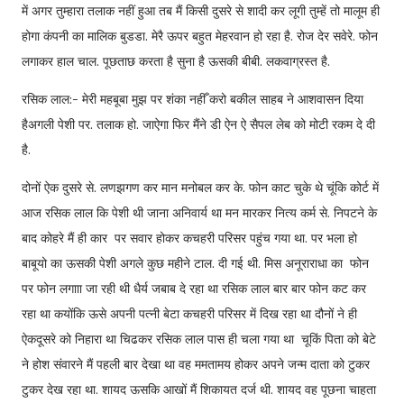
में अगर तुम्हारा तलाक नहीं हुआ तब मैं किसी दुसरे से शादी कर लूगी तुम्हें तो मालूम ही
होगा कंपनी का मालिक बुडडा. मेरै ऊपर बहुत मेहरवान हो रहा है. रोज देर सवेरे. फोन
लगाकर हाल चाल. पूछताछ करता है सुना है ऊसकी बीबी. लकवाग्रस्त है.
रसिक लाल:- मेरी महबूबा मुझ पर शंका नहीँ करो बकील साहब ने आशवासन दिया
हैअगली पेशी पर. तलाक हो. जाऐगा फिर मैंने डी ऐन ऐ सैपल लेब को मोटी रकम दे दी
है.
दोनों ऐक दुसरे से. लणझगण कर मान मनोबल कर के. फोन काट चुके थे चूंकि कोर्ट में
आज रसिक लाल कि पेशी थी जाना अनिवार्य था मन मारकर नित्य कर्म से. निपटने के
बाद कोहरे मैं ही कार पर सवार होकर कचहरी परिसर पहुंच गया था. पर भला हो
बाबूयो का ऊसकी पेशी अगले कुछ महीने टाल. दी गई थी. मिस अनूराराधा का फोन
पर फोन लगााा जा रही थी धैर्य जबाब दे रहा था रसिक लाल बार बार फोन कट कर
रहा था कयोंकि ऊसे अपनी पत्नी बेटा कचहरी परिसर में दिख रहा था दौनों ने ही
ऐकदूसरे को निहारा था चिढकर रसिक लाल पास ही चला गया था चूकिं पिता को बेटे
ने होश संवारने मैं पहली बार देखा था वह ममतामय होकर अपने जन्म दाता को टुकर
टुकर देख रहा था. शायद ऊसकि आखों मैं शिकायत दर्ज थी. शायद वह पूछना चाहता