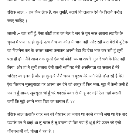
रसिक लाल :- तब फिर ठीक है. अब तुमहिं. बतायें कि तलाक देने के कितने करोड़
रुपए चाहिए ।
लछमी :- कह रहीं हूँ. पैसा कोढी हाथ का मैल है जब से तुम ऊस आवारा लडकि के
चुगंल मे फस गए हो तुमहे ऊच नीच का कोउ भी भान नहीं ओर रही बात मेरी मे बुटिक
का बिजनेस कर के अच्छा खासा कमाकर अपनी बेटा कि देख भाल कर रही हूं तुम्हें
पता ही होगा मैंने आज तक तूमसे ऐक भी कोढी रूपया अपनें गुजारे भत्ते के लिए नही
लिया और हां मे तुम्हें तलाक देनी वालीं नहीं यह मेरी असमियता का सवाल है मेरै
चरित्र का हनन है और हा तुमहारे जैसै धनवान पुरूष मेरे आगे पीछे डोल रहैं है मेरी
ऐक चितवन मुसकुराहट पर अपना धन दैने को आतुर हैं फिर भला. मुझ में कैसी कमी है
जवान हूँ शायद खूबसूरत भी हूँ भरे गदराई बदन से भी हू पर नहीं ऐसा नहीं करूगी
कयों कि मुझे अपने माता पिता का खयाल हैं. ??
रसिक लाल ऊसकि रुद्र रूप को देखकर ला जबाब था बगले ताकनै लगा था ऐक वार
ऊसके मन ने कहां था तू गलत है तू वासना से घिर गयां हैं थू हैं तेरे ऊपर जो ऐसी
जीवनसाथी को. धोखा दे रहा है.।