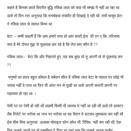
कहते है बिनाश काले विपरीत बुद्धि रसिक लाल को कछ भी समझ में नहीं आ रहा था
ऊसे तो दिन रात अनुराधा कि मनमोहक तसवीर ही दिखाई दे रही थी. तभी मासूम बेटा
ने रसिक लाल से सवाल किया था
बेटा :- मम्मी कहतीं हैं कि आप हमारे पापा हो आप बताऐं ईस डी एन ए कि .परिभाषा
क्या है मेरे दोस्त मुझ से पूछताछ कर रहे है कि तेरा बाप कौन है ??
रसिक लाल:- बेटा कि और निहारते हुए .यह सब कुछ तो तू अपनी मां से पूछताछ कर
??
मनुष्यों का हदय बहुत कोमल है संबेदन शील हें रसिक लाल बेटा के सवाल पर कोई भी
जवाब नहीं दे पाया था फिर भी अंदर मन से दूखी था ऊसे अपनी कथनी करनी पर
पछतावा हो रहा था ।
पेशी पर पर पेशी हो रही थी लछमी किसी भी लालच मे नहीं आ रही थी ऊसे तो डाक्टर
लैब रिपोर्ट पर भरोसा था जज पर भरोसा था वह मैदान मे डटकर मुकाबला कर रही थी
ईस बीच मिस अनुराधा ऊसका मोवाइल फोन कोल भी. रिसिव. नही कर रही थीं. ऐक
दिन ऊसने अपनें पद से इसतीफा दे दिया था यहां तक कि ऊसने अपना फलैट