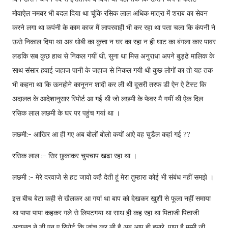
मोवाऐल नमबर भी बदल दिया था चूंकि रसिक लाल अधिक मात्रा में शराब का सेवन
करने लगा था कपंनी के काम काज मैं लापरवाही भी कर रहा था पता चला कि कंपनी ने
ऊसे निकाल दिया था अब धोबी का कुत्ता न घर का रहा न ही घाट का बंगला कार पावर
लडकि सब कुछ हाथ से निकल गयीं थी. सुना था मिस अनुराधा अपने बुड्ढे मालिक के
साथ संसार हवाई जहाज पानी के जहाज से निकल गयी थी कुछ लोगों का तो यह तक
भी कहना था कि ऊनहोने कानूनन शादी कर ली थी दूसरी तरफ डी ऐन ऐ टैस्ट कि
अदालत के आदेशानुसार रिपोर्ट आ गई थी जो लछमी के फेवर मै गयीं थी ऐक दिल
रसिक लाल लछमी के घर पर पहुंच गयां था ।
लछमी:- आखिर आ ही गए अब बोलों बोलो कयों आऐ वह चुडैल कहां गई ??
रसिक लाल :- सिर छुकाकर चुपचाप खढा रहा था ।
लछमी :- मेरे दरवाजे से हट जावो कहै देती हूं मेरा तुम्हारा कोई भी संबंध नहीं समझे ।
इस बीच बेटा कही से खैलकर आ गयां था बाप को देखकर खुशी से फूला नहीं समाया
था पापा पापा कहकर गले से लिपटगया था साथ ही कह रहा था पिताजी पिताजी
अदालत ने डी एन ए रिपोर्ट कि जांच कर ली है अब आप ही हमारे. पापा है मम्मी जी.